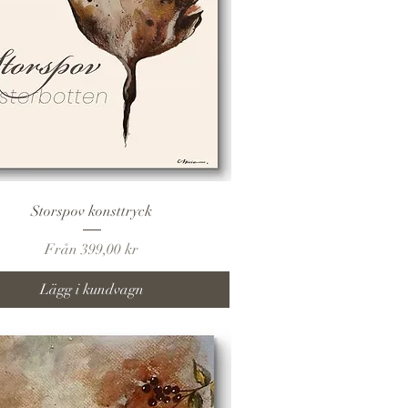
Snabbvisning
Storspov konsttryck
Reapris
Från
399,00 kr
Lägg i kundvagn