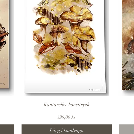
Snabbvisning
Kantareller konsttryck
Pris
399,00 kr
Lägg i kundvagn