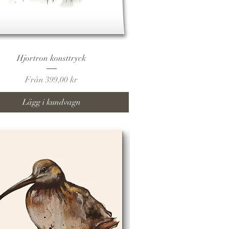
Snabbvisning
Hjortron konsttryck
Reapris
Från
399,00 kr
Lägg i kundvagn