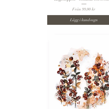
Reapris
Från
99,00 kr
Lägg i kundvagn