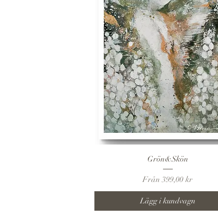
Snabbvisning
Grön&Skön
Reapris
Från
399,00 kr
Lägg i kundvagn