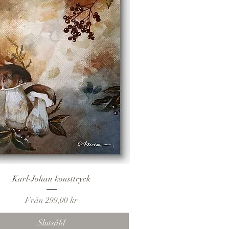
Snabbvisning
Karl-Johan konsttryck
Reapris
Från
299,00 kr
Slutsåld