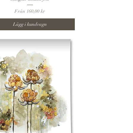
Reapris
Från
160,00 kr
Lägg i kundvagn