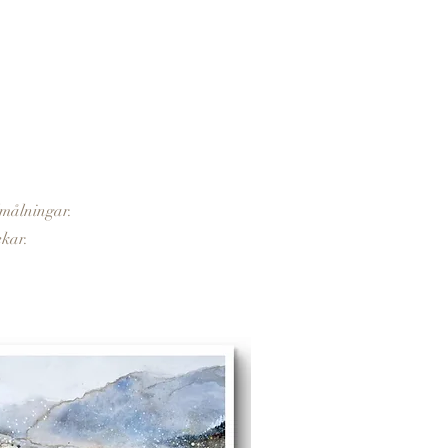
lmålningar.
ekar.