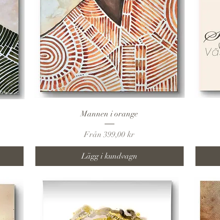
Snabbvisning
Mannen i orange
Reapris
Från
399,00 kr
Lägg i kundvagn