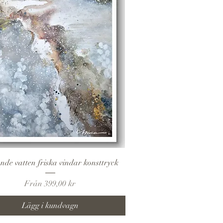
Snabbvisning
nde vatten friska vindar konsttryck
Reapris
Från
399,00 kr
Lägg i kundvagn