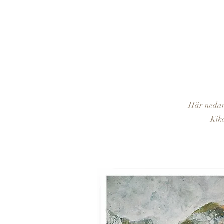
Här nedan 
Kika