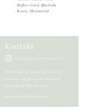
- Balfors Gård, Bjurholm
- Kvarn, Skråmträsk
Kontakt
Följ mig gärna på instagram!
Om du undrar något, tveka inte att
kontakta mig genom att skicka ett
meddelande här till höger.
miriamskonst@gmail.com