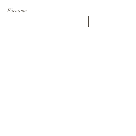
Förnamn
Efternamn
E-post
Meddelande
Skicka