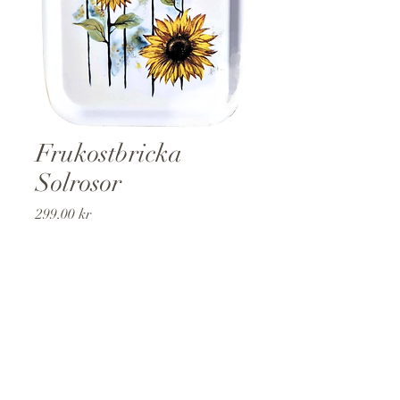
Frukostbricka
Solrosor
Pris
299,00 kr
Antal
*
Lägg i kundvagn